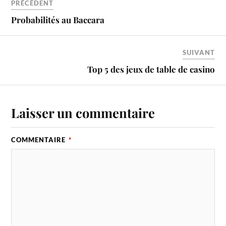
PRÉCÉDENT
Probabilités au Baccara
SUIVANT
Top 5 des jeux de table de casino
Laisser un commentaire
COMMENTAIRE
*