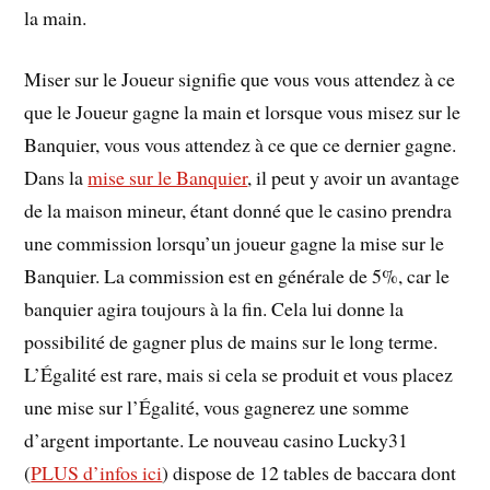
la main.
Miser sur le Joueur signifie que vous vous attendez à ce
que le Joueur gagne la main et lorsque vous misez sur le
Banquier, vous vous attendez à ce que ce dernier gagne.
Dans la
mise sur le Banquier
, il peut y avoir un avantage
de la maison mineur, étant donné que le casino prendra
une commission lorsqu’un joueur gagne la mise sur le
Banquier. La commission est en générale de 5%, car le
banquier agira toujours à la fin. Cela lui donne la
possibilité de gagner plus de mains sur le long terme.
L’Égalité est rare, mais si cela se produit et vous placez
une mise sur l’Égalité, vous gagnerez une somme
d’argent importante. Le nouveau casino Lucky31
(
PLUS d’infos ici
) dispose de 12 tables de baccara dont