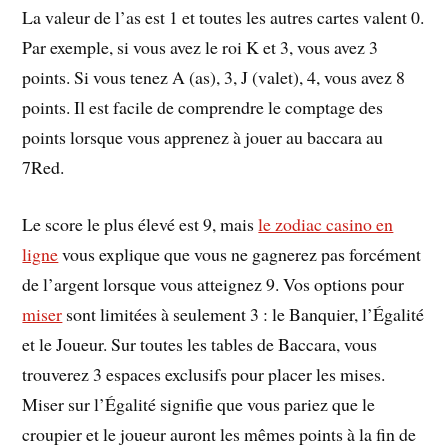
La valeur de l’as est 1 et toutes les autres cartes valent 0.
Par exemple, si vous avez le roi K et 3, vous avez 3
points. Si vous tenez A (as), 3, J (valet), 4, vous avez 8
points. Il est facile de comprendre le comptage des
points lorsque vous apprenez à jouer au baccara au
7Red.
Le score le plus élevé est 9, mais
le zodiac casino en
ligne
vous explique que vous ne gagnerez pas forcément
de l’argent lorsque vous atteignez 9. Vos options pour
miser
sont limitées à seulement 3 : le Banquier, l’Égalité
et le Joueur. Sur toutes les tables de Baccara, vous
trouverez 3 espaces exclusifs pour placer les mises.
Miser sur l’Égalité signifie que vous pariez que le
croupier et le joueur auront les mêmes points à la fin de