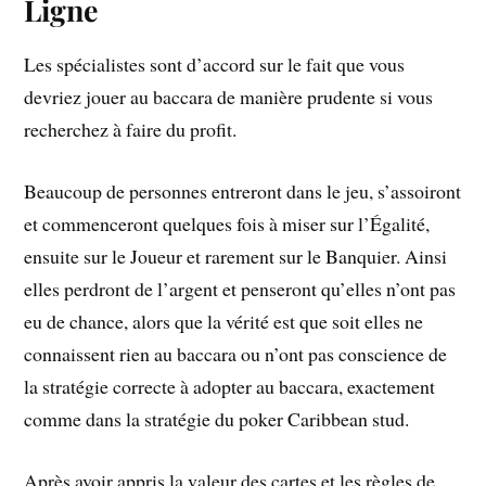
Ligne
Les spécialistes sont d’accord sur le fait que vous
devriez jouer au baccara de manière prudente si vous
recherchez à faire du profit.
Beaucoup de personnes entreront dans le jeu, s’assoiront
et commenceront quelques fois à miser sur l’Égalité,
ensuite sur le Joueur et rarement sur le Banquier. Ainsi
elles perdront de l’argent et penseront qu’elles n’ont pas
eu de chance, alors que la vérité est que soit elles ne
connaissent rien au baccara ou n’ont pas conscience de
la stratégie correcte à adopter au baccara, exactement
comme dans la stratégie du poker Caribbean stud.
Après avoir appris la valeur des cartes et les règles de