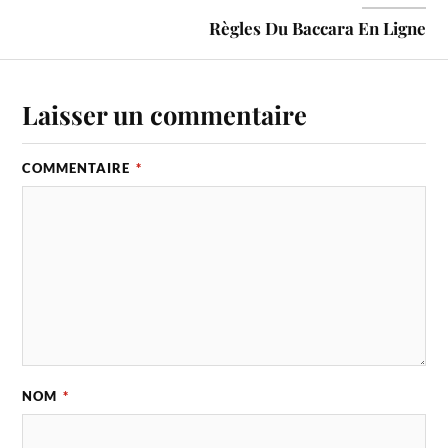
Règles Du Baccara En Ligne
Laisser un commentaire
COMMENTAIRE
*
NOM
*