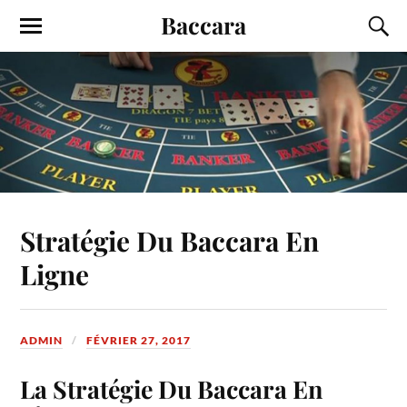
Baccara
Stratégie Du Baccara En
Ligne
ADMIN
FÉVRIER 27, 2017
La Stratégie Du Baccara En