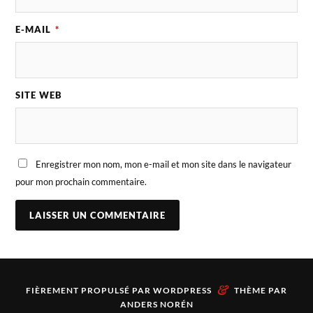
E-MAIL
*
SITE WEB
Enregistrer mon nom, mon e-mail et mon site dans le navigateur
pour mon prochain commentaire.
&
FIÈREMENT PROPULSÉ PAR
WORDPRESS
THÈME PAR
ANDERS NORÉN