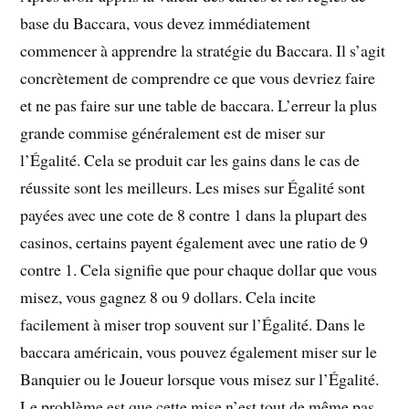
base du Baccara, vous devez immédiatement
commencer à apprendre la stratégie du Baccara. Il s’agit
concrètement de comprendre ce que vous devriez faire
et ne pas faire sur une table de baccara. L’erreur la plus
grande commise généralement est de miser sur
l’Égalité. Cela se produit car les gains dans le cas de
réussite sont les meilleurs. Les mises sur Égalité sont
payées avec une cote de 8 contre 1 dans la plupart des
casinos, certains payent également avec une ratio de 9
contre 1. Cela signifie que pour chaque dollar que vous
misez, vous gagnez 8 ou 9 dollars. Cela incite
facilement à miser trop souvent sur l’Égalité. Dans le
baccara américain, vous pouvez également miser sur le
Banquier ou le Joueur lorsque vous misez sur l’Égalité.
Le problème est que cette mise n’est tout de même pas