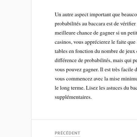
Un autre aspect important que beaucou
probabilités au baccara est de vérifie
meilleure chance de gagner si un petit
casinos, vous apprécierez le faite que 
tables en fonction du nombre de jeux de
différence de probabilités, mais qui 
vous pouvez gagner. Il est très facile 
vous commencez avec la mise minimum,
le long terme. Lisez les astuces du b
supplémentaires.
PRÉCÉDENT