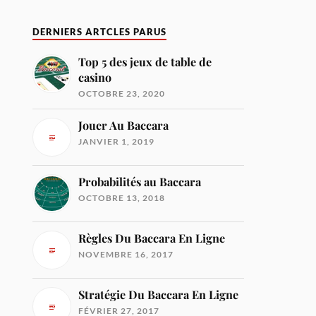
DERNIERS ARTCLES PARUS
Top 5 des jeux de table de
casino
OCTOBRE 23, 2020
Jouer Au Baccara
JANVIER 1, 2019
Probabilités au Baccara
OCTOBRE 13, 2018
Règles Du Baccara En Ligne
NOVEMBRE 16, 2017
Stratégie Du Baccara En Ligne
FÉVRIER 27, 2017