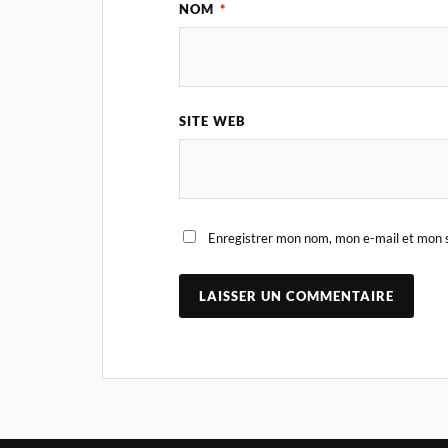
NOM
*
SITE WEB
Enregistrer mon nom, mon e-mail et mon s