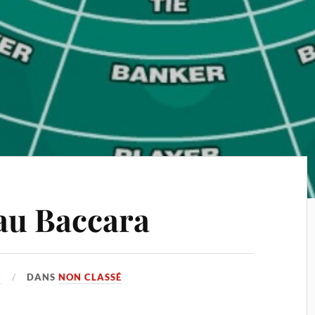
 au Baccara
8
DANS
NON CLASSÉ