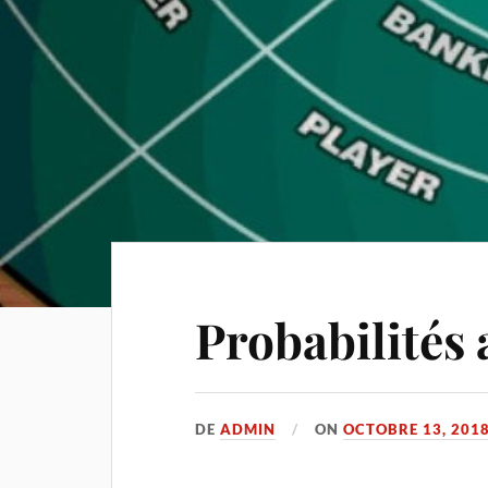
Probabilités
DE
ADMIN
ON
OCTOBRE 13, 201