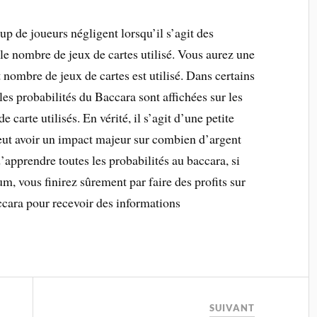
p de joueurs négligent lorsqu’il s’agit des
r le nombre de jeux de cartes utilisé. Vous aurez une
 nombre de jeux de cartes est utilisé. Dans certains
les probabilités du Baccara sont affichées sur les
 carte utilisés. En vérité, il s’agit d’une petite
peut avoir un impact majeur sur combien d’argent
d’apprendre toutes les probabilités au baccara, si
 vous finirez sûrement par faire des profits sur
accara pour recevoir des informations
SUIVANT