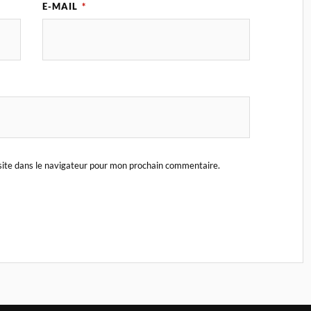
E-MAIL
*
ite dans le navigateur pour mon prochain commentaire.