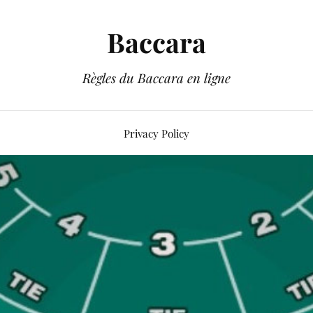
Baccara
Règles du Baccara en ligne
Privacy Policy